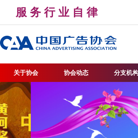
服 务 行 业 自 律 
关于协会
协会动态
分支机