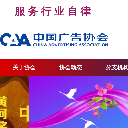
服 务 行 业 自 律 
关于协会
协会动态
分支机