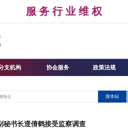
律 服 务 行 业 维 权 
分支机构
协会服务
政策法规
搜本站
副秘书长遆倩鹤接受监察调查