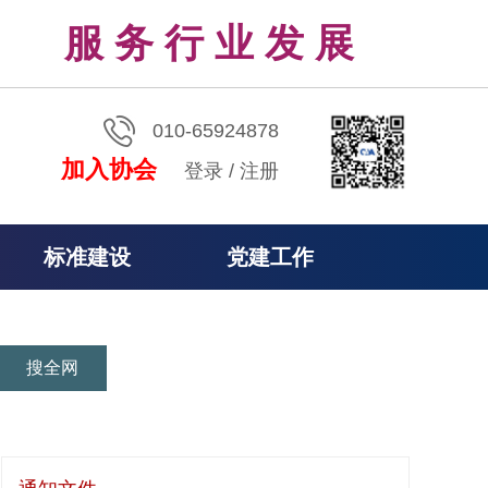
服 务 行 业 发 展
010-65924878
加入协会
登录
/
注册
标准建设
党建工作
搜全网