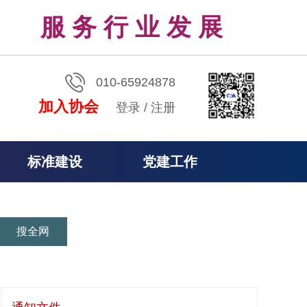
服 务 行 业 发 展
010-65924878
加入协会
登录
/
注册
标准建设
党建工作
搜全网