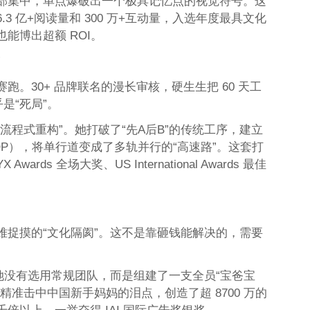
部集中，单点爆破出一个极具记忆点的视觉符号。这
3 亿+阅读量和 300 万+互动量，入选年度最具文化
能博出超额 ROI。
”
。30+ 品牌联名的漫长审核，硬生生把 60 天工
是“死局”。
流程式重构”。她打破了“先A后B”的传统工序，建立
P），将单行道变成了多轨并行的“高速路”。这套打
s 全场大奖、US International Awards 最佳
难捉摸的“文化隔阂”。这不是靠砸钱能解决的，需要
她没有选用常规团队，而是组建了一支全员“宝爸宝
准击中中国新手妈妈的泪点，创造了超 8700 万的