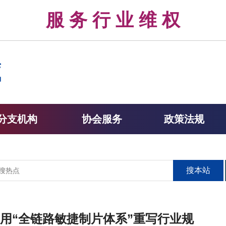
律 服 务 行 业 维 权 
分支机构
协会服务
政策法规
搜本站
灵用“全链路敏捷制片体系”重写行业规