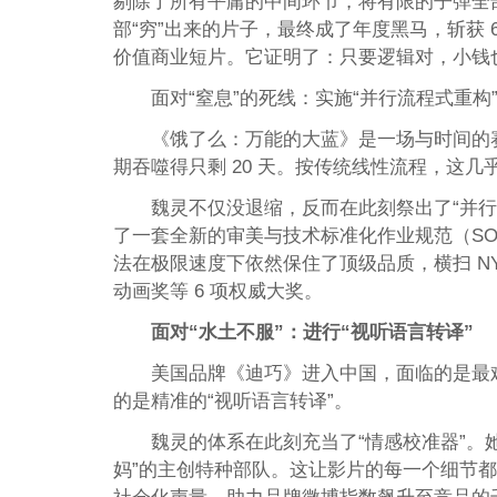
剔除了所有平庸的中间环节，将有限的子弹全
部“穷”出来的片子，最终成了年度黑马，斩获 6.
价值商业短片。它证明了：只要逻辑对，小钱也
面对“窒息”的死线：实施“并行流程式重构
《饿了么：万能的大蓝》是一场与时间的赛跑
期吞噬得只剩 20 天。按传统线性流程，这几乎
魏灵不仅没退缩，反而在此刻祭出了“并行
了一套全新的审美与技术标准化作业规范（SO
法在极限速度下依然保住了顶级品质，横扫 NYX Award
动画奖等 6 项权威大奖。
面对“水土不服”：进行“视听语言转译”
美国品牌《迪巧》进入中国，面临的是最
的是精准的“视听语言转译”。
魏灵的体系在此刻充当了“情感校准器”。
妈”的主创特种部队。这让影片的每一个细节都精