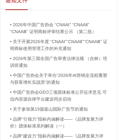
通知文件
•
2026年中国广告协会 “CNAAⅠ” “CNAAⅡ”
“CNAAⅢ” 证明商标评审结果公示 （第二批）
•
关于开展2026年度 “CNAAⅠ”“CNAAⅡ”“CNAAⅢ” 证
明商标使用管理工作的补充通知
•
2026年第三期全国广告审查法律法规 （吉林）培
训班通知
•
中国广告协会关于举办“2026年AI营销全流程重塑
与获客增长实战营”的通知
•
中国广告协会GEO三项团体标准公开征求意见 可
信内容源自律平台建设同步启动
•
关于参加第19届釜山国际广告节的通知
•
品牌“引领力”指标内涵解读——《品牌发展力评
价》团体标准系列解读（一）
•
品牌“建设力”指标内涵解读——《品牌发展力评