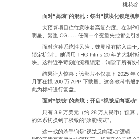
桃花谷
面对“高熵”的混乱：祭出“模块化锁定机制
大预算项目往往意味着高复杂度。在制作预
明星、繁重 CG……任何一个变量失控都会引
面对这种系统性风险，魏灵没有陷入由于
锁定机制”。她调用 THG Films 20 年
块。这种近乎苛刻的流程锁定，消除了所有协作
结果让人惊喜：该影片不仅拿下 2025 年 Cannes
月更狂揽 200 万 APP 下载量。这套教
此为标杆进行复盘。
面对“缺钱”的窘境：开启“视觉反向驱动”
只有 3.9 万美元（约 28 万人民币
的体系切换到了极致的“效能模式”。
这一战的杀手锏是“视觉反向驱动”逻辑——