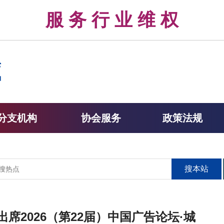
律 服 务 行 业 维 权 
分支机构
协会服务
政策法规
搜本站
席2026（第22届）中国广告论坛·城