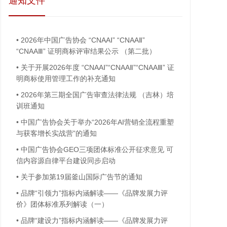
通知文件
•
2026年中国广告协会 “CNAAⅠ” “CNAAⅡ”
“CNAAⅢ” 证明商标评审结果公示 （第二批）
•
关于开展2026年度 “CNAAⅠ”“CNAAⅡ”“CNAAⅢ” 证
明商标使用管理工作的补充通知
•
2026年第三期全国广告审查法律法规 （吉林）培
训班通知
•
中国广告协会关于举办“2026年AI营销全流程重塑
与获客增长实战营”的通知
•
中国广告协会GEO三项团体标准公开征求意见 可
信内容源自律平台建设同步启动
•
关于参加第19届釜山国际广告节的通知
•
品牌“引领力”指标内涵解读——《品牌发展力评
价》团体标准系列解读（一）
•
品牌“建设力”指标内涵解读——《品牌发展力评