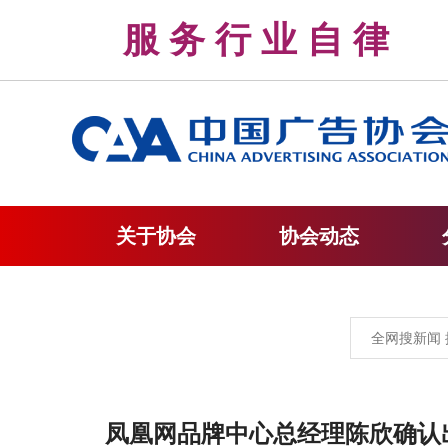
服 务 行 业 自 
关于协会
协会动态
凤凰网品牌中心总经理陈欣确认出