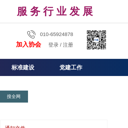
服 务 行 业 发 展
010-65924878
加入协会
登录
/
注册
标准建设
党建工作
搜全网