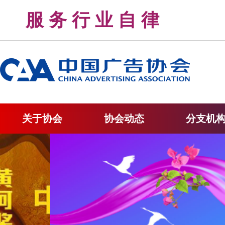
服 务 行 业 自 律 
关于协会
协会动态
分支机