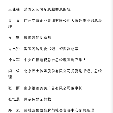
王兆楠 爱奇艺公司副总裁兼总编辑
吴 晨 广州立白企业集团有限公司大海外事业部总经
理
吴 默 微博营销副总裁
肖水贤 淘宝闪购党委书记、资深副总裁
徐立军 中央广播电视总台总经理室副召集人
闫 哲 北京巴士传媒股份有限公司党委副书记、总经
理
张 丽 南京银都奥美广告有限公司董事长
张忆晨 网易传媒副总裁
郑 岚 碧桂园集团品牌与社会责任中心副总经理