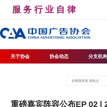
服 务 行 业 自 律 
关于协会
协会动态
分支机
重磅嘉宾阵容公布EP 02 |