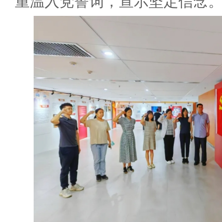
重温入党誓词，宣示坚定信念