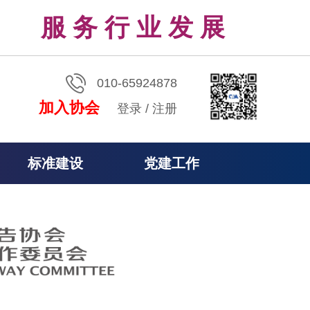
服 务 行 业 发 展
010-65924878
加入协会
登录
/
注册
标准建设
党建工作