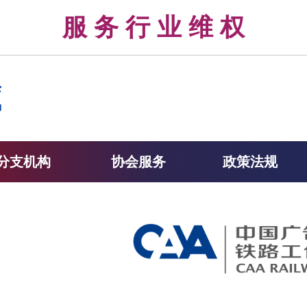
律 服 务 行 业 维 权 
分支机构
协会服务
政策法规