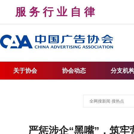
服 务 行 业 自 律 
关于协会
协会动态
分支机
严惩涉企“黑嘴”，筑