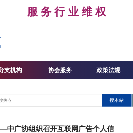
律 服 务 行 业 维 权 
分支机构
协会服务
政策法规
搜本站
—中广协组织召开互联网广告个人信