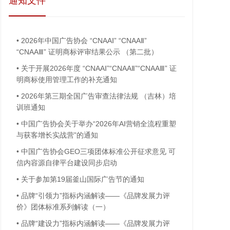
通知文件
•
2026年中国广告协会 “CNAAⅠ” “CNAAⅡ”
“CNAAⅢ” 证明商标评审结果公示 （第二批）
•
关于开展2026年度 “CNAAⅠ”“CNAAⅡ”“CNAAⅢ” 证
明商标使用管理工作的补充通知
•
2026年第三期全国广告审查法律法规 （吉林）培
训班通知
•
中国广告协会关于举办“2026年AI营销全流程重塑
与获客增长实战营”的通知
•
中国广告协会GEO三项团体标准公开征求意见 可
信内容源自律平台建设同步启动
•
关于参加第19届釜山国际广告节的通知
•
品牌“引领力”指标内涵解读——《品牌发展力评
价》团体标准系列解读（一）
•
品牌“建设力”指标内涵解读——《品牌发展力评