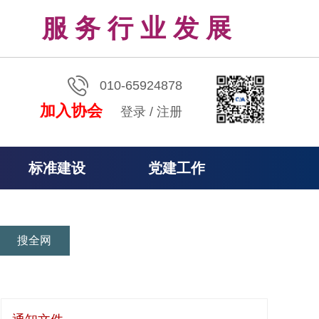
服 务 行 业 发 展
010-65924878
加入协会
登录
/
注册
标准建设
党建工作
搜全网