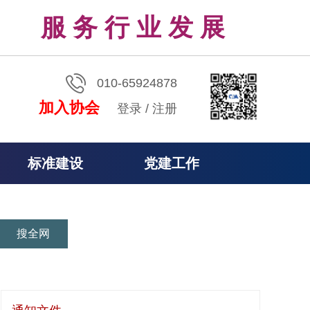
服 务 行 业 发 展
010-65924878
加入协会
登录
/
注册
标准建设
党建工作
搜全网