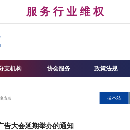
律 服 务 行 业 维 权 
分支机构
协会服务
政策法规
搜本站
字广告大会延期举办的通知