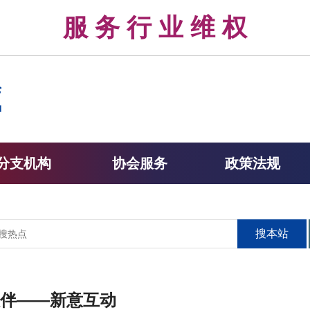
律 服 务 行 业 维 权 
分支机构
协会服务
政策法规
搜本站
伴——新意互动