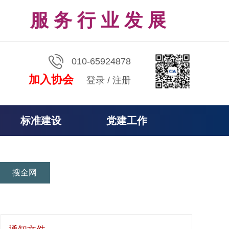
服 务 行 业 发 展
010-65924878
加入协会
登录
/
注册
标准建设
党建工作
搜全网