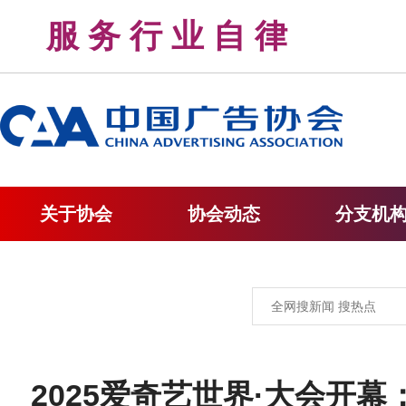
服 务 行 业 自 律 
关于协会
协会动态
分支机
2025爱奇艺世界·大会开幕