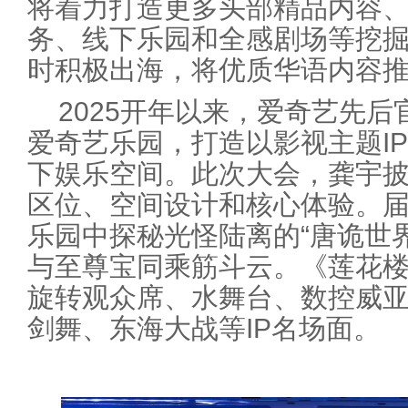
将着力打造更多头部精品内容、
务、线下乐园和全感剧场等挖掘
时积极出海，将优质华语内容
2025开年以来，爱奇艺先
爱奇艺乐园，打造以影视主题I
下娱乐空间。此次大会，龚宇
区位、空间设计和核心体验。
乐园中探秘光怪陆离的“唐诡世界
与至尊宝同乘筋斗云。《莲花
旋转观众席、水舞台、数控威
剑舞、东海大战等IP名场面。