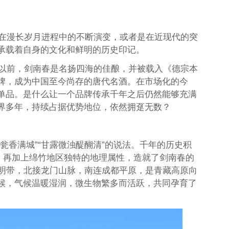
是在漫长岁月进程中的不断演变，或者是在近现代的突
承载着自身的文化和鲜明的历史印记。
年以前，剑南春是名扬四海的佳酿，并被载入《德宗本
牌，成为中国至今尚存的唐代名酒。在市场化的今
单品。是什么让一个品牌传承千年之后仍然能够充满
界多年，持续占据优势地位，依然拥趸无数？
瓮香满城”“甘露微浊醍醐清”的说法。千年的历史积
群，再加上绵竹地区独特的地理属性，造就了剑南春的
文明带，北接龙门山脉，南连成都平原，是青藏高原向
候，气候温暖湿润，微生物繁多而活跃，共同孕育了