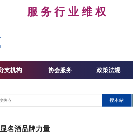
律 服 务 行 业 维 权 
分支机构
协会服务
政策法规
搜本站
显名酒品牌力量