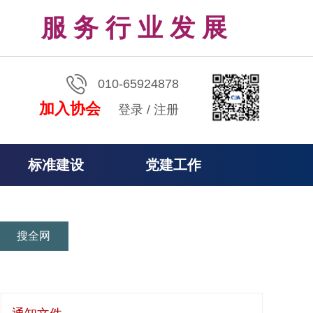
服 务 行 业 发 展
010-65924878
加入协会
登录
/
注册
标准建设
党建工作
搜全网