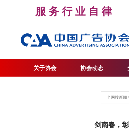
服 务 行 业 自 
关于协会
协会动态
剑南春，彰