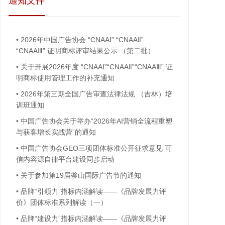
通知文件
•
2026年中国广告协会 “CNAAⅠ” “CNAAⅡ”
“CNAAⅢ” 证明商标评审结果公示 （第二批）
•
关于开展2026年度 “CNAAⅠ”“CNAAⅡ”“CNAAⅢ” 证
明商标使用管理工作的补充通知
•
2026年第三期全国广告审查法律法规 （吉林）培
训班通知
•
中国广告协会关于举办“2026年AI营销全流程重塑
与获客增长实战营”的通知
•
中国广告协会GEO三项团体标准公开征求意见 可
信内容源自律平台建设同步启动
•
关于参加第19届釜山国际广告节的通知
•
品牌“引领力”指标内涵解读——《品牌发展力评
价》团体标准系列解读（一）
•
品牌“建设力”指标内涵解读——《品牌发展力评