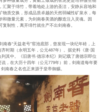
有多种微量成分，黄黏土做成的窖泥更是培养微生物
，汇聚于绵竹，带着地处上游的圣洁，安静从容地和
矿物质交换，形成品质卓越的天然弱碱性矿泉水，每
华和微量元素，为剑南春美酒的酿造注入灵魂。因
可复制性，离开绵竹就生产不出剑南春。
，剑南春“天益老号”窖池底部，曾发现一块纪年砖，上
南齐时期（永明五年，公元487年）。据史料《唐·国
位列其中。《旧唐书·德宗本纪》则记载了唐德宗即位
是说，在大历十四年（公元779年）前，剑南道每年要
，剑南春之名也正来源于皇帝御赐。