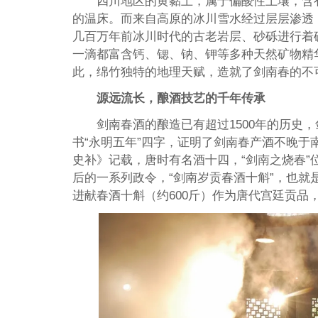
四川地区的黄黏土，属于偏酸性土壤，含
的温床。而来自高原的冰川雪水经过层层渗透
几百万年前冰川时代的古老岩层、砂砾进行着
一滴都富含钙、锶、钠、钾等多种天然矿物精
此，绵竹独特的地理天赋，造就了剑南春的不
源远流长，酿酒技艺的千年传承
剑南春酒的酿造已有超过1500年的历史
书“永明五年”四字，证明了剑南春产酒不晚于
史补》记载，唐时有名酒十四，“剑南之烧春”
后的一系列政令，“剑南岁贡春酒十斛”，也就
进献春酒十斛（约600斤）作为唐代宫廷贡品