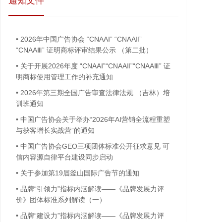
通知文件
•
2026年中国广告协会 “CNAAⅠ” “CNAAⅡ”
“CNAAⅢ” 证明商标评审结果公示 （第二批）
•
关于开展2026年度 “CNAAⅠ”“CNAAⅡ”“CNAAⅢ” 证
明商标使用管理工作的补充通知
•
2026年第三期全国广告审查法律法规 （吉林）培
训班通知
•
中国广告协会关于举办“2026年AI营销全流程重塑
与获客增长实战营”的通知
•
中国广告协会GEO三项团体标准公开征求意见 可
信内容源自律平台建设同步启动
•
关于参加第19届釜山国际广告节的通知
•
品牌“引领力”指标内涵解读——《品牌发展力评
价》团体标准系列解读（一）
•
品牌“建设力”指标内涵解读——《品牌发展力评