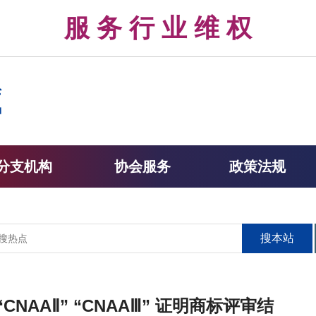
律 服 务 行 业 维 权 
分支机构
协会服务
政策法规
搜本站
“CNAAⅡ” “CNAAⅢ” 证明商标评审结