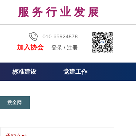
服 务 行 业 发 展
010-65924878
加入协会
登录
/
注册
标准建设
党建工作
搜全网