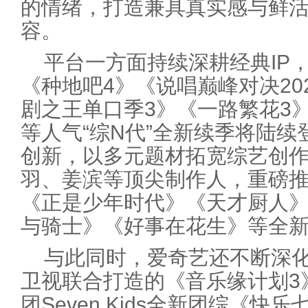
的情绪，打造兼具真实感与鲜
容。
平台一方面持续深耕经典IP，
《种地吧4》《说唱巅峰对决20
剧之王单口季3》《一路繁花3
等人气“综N代”全新续季将陆
创新，以多元题材拓宽综艺创
羽、姜滨等顶尖制作人，重磅
《正是少年时代》《天才厨人
与骑士》《好事在花生》等全新
与此同时，爱奇艺还不断深
卫视联合打造的《音乐缘计划3
团Seven Kids全新团综《