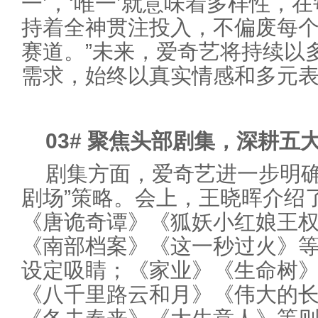
一’，‘唯一’就意味着多样性，
持着全神贯注投入，不偏废每
赛道。”未来，爱奇艺将持续以
需求，始终以真实情感和多元
03
#
聚焦头部剧集，深耕五
剧集方面，爱奇艺进一步明确
剧场”策略。会上，王晓晖介绍
《唐诡奇谭》《狐妖小红娘王
《南部档案》《这一秒过火》
设定吸睛；《家业》《生命树
《八千里路云和月》《伟大的