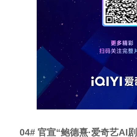
04
#
官宣“鲍德熹·爱奇艺AI剧