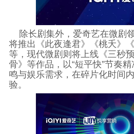
除长剧集外，爱奇艺在微剧
将推出《此夜逢君》《桃夭》
等，现代微剧则将上线《三秒
骨》等作品，以“短平快”节奏
鸣与娱乐需求，在碎片化时间
验。