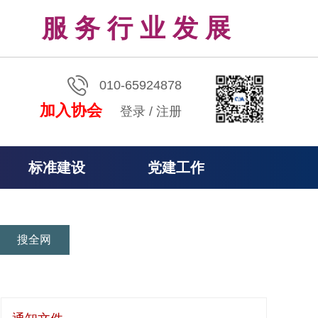
服 务 行 业 发 展
010-65924878
加入协会
登录
/
注册
标准建设
党建工作
搜全网