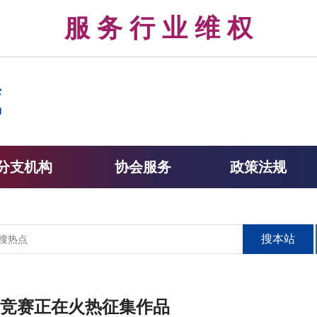
律 服 务 行 业 维 权 
分支机构
协会服务
政策法规
搜本站
竞赛正在火热征集作品