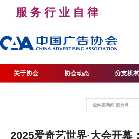
服 务 行 业 自 律 
关于协会
协会动态
分支机
2025爱奇艺世界·大会开幕