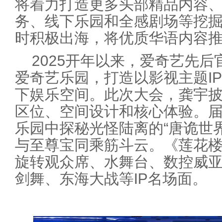
将着力打造更多头部精品内容、
务、线下乐园和全感剧场等挖掘
时积极出海，将优质华语内容
2025开年以来，爱奇艺先
爱奇艺乐园，打造以影视主题I
下娱乐空间。此次大会，龚宇
区位、空间设计和核心体验。
乐园中探秘光怪陆离的“唐诡世界
与至尊宝同乘筋斗云。《莲花
旋转观众席、水舞台、数控威
剑舞、东海大战等IP名场面。