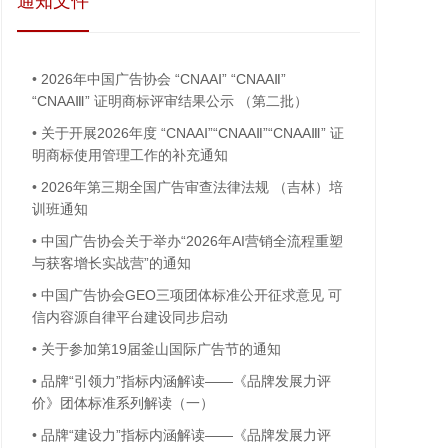
通知文件
•
2026年中国广告协会 “CNAAⅠ” “CNAAⅡ”
“CNAAⅢ” 证明商标评审结果公示 （第二批）
•
关于开展2026年度 “CNAAⅠ”“CNAAⅡ”“CNAAⅢ” 证
明商标使用管理工作的补充通知
•
2026年第三期全国广告审查法律法规 （吉林）培
训班通知
•
中国广告协会关于举办“2026年AI营销全流程重塑
与获客增长实战营”的通知
•
中国广告协会GEO三项团体标准公开征求意见 可
信内容源自律平台建设同步启动
•
关于参加第19届釜山国际广告节的通知
•
品牌“引领力”指标内涵解读——《品牌发展力评
价》团体标准系列解读（一）
•
品牌“建设力”指标内涵解读——《品牌发展力评