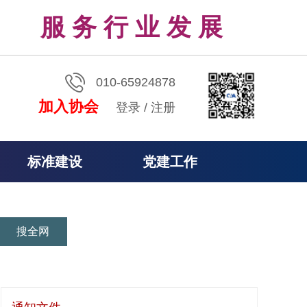
服 务 行 业 发 展
010-65924878
加入协会
登录
/
注册
标准建设
党建工作
搜全网