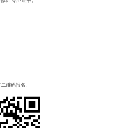
研修班”结业证书。
）
）
方二维码报名。