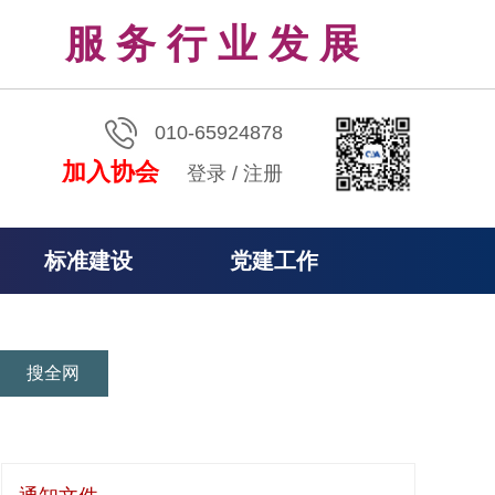
服 务 行 业 发 展
010-65924878
加入协会
登录
/
注册
标准建设
党建工作
搜全网