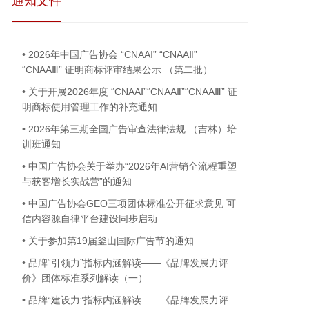
通知文件
•
2026年中国广告协会 “CNAAⅠ” “CNAAⅡ”
“CNAAⅢ” 证明商标评审结果公示 （第二批）
•
关于开展2026年度 “CNAAⅠ”“CNAAⅡ”“CNAAⅢ” 证
明商标使用管理工作的补充通知
•
2026年第三期全国广告审查法律法规 （吉林）培
训班通知
•
中国广告协会关于举办“2026年AI营销全流程重塑
与获客增长实战营”的通知
•
中国广告协会GEO三项团体标准公开征求意见 可
信内容源自律平台建设同步启动
•
关于参加第19届釜山国际广告节的通知
•
品牌“引领力”指标内涵解读——《品牌发展力评
价》团体标准系列解读（一）
•
品牌“建设力”指标内涵解读——《品牌发展力评