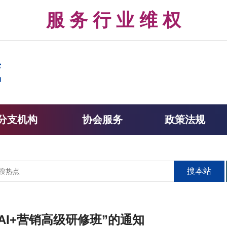
律 服 务 行 业 维 权 
分支机构
协会服务
政策法规
搜本站
期AI+营销高级研修班”的通知