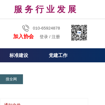
服 务 行 业 发 展
010-65924878
加入协会
登录
/
注册
标准建设
党建工作
搜全网