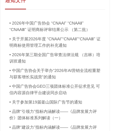
通知文件
•
2026年中国广告协会 “CNAAⅠ” “CNAAⅡ”
“CNAAⅢ” 证明商标评审结果公示 （第二批）
•
关于开展2026年度 “CNAAⅠ”“CNAAⅡ”“CNAAⅢ” 证
明商标使用管理工作的补充通知
•
2026年第三期全国广告审查法律法规 （吉林）培
训班通知
•
中国广告协会关于举办“2026年AI营销全流程重塑
与获客增长实战营”的通知
•
中国广告协会GEO三项团体标准公开征求意见 可
信内容源自律平台建设同步启动
•
关于参加第19届釜山国际广告节的通知
•
品牌“引领力”指标内涵解读——《品牌发展力评
价》团体标准系列解读（一）
•
品牌“建设力”指标内涵解读——《品牌发展力评