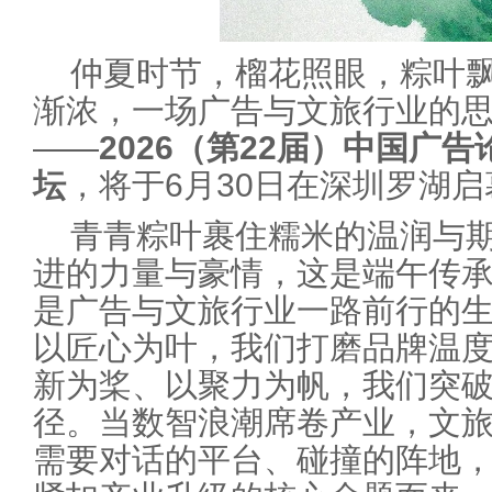
仲夏时节，榴花照眼，粽叶
渐浓，一场广告与文旅行业的
——
2026
（第
22
届）中国广告
坛
，将于6月30日在深圳罗湖启
青青粽叶裹住糯米的温润与
进的力量与豪情，这是端午传
是广告与文旅行业一路前行的
以匠心为叶，我们打磨品牌温
新为桨、以聚力为帆，我们突
径。当数智浪潮席卷产业，文
需要对话的平台、碰撞的阵地