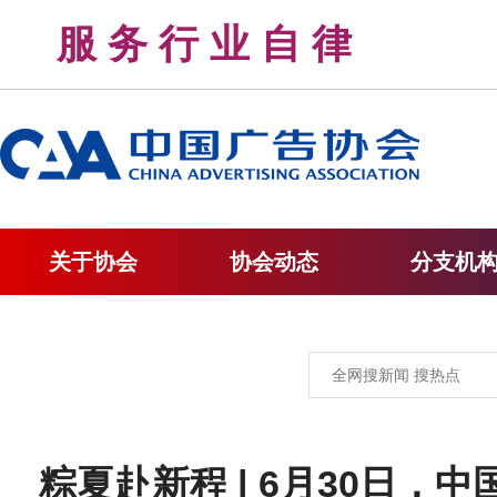
服 务 行 业 自 律 
关于协会
协会动态
分支机
粽夏赴新程 | 6月30日，