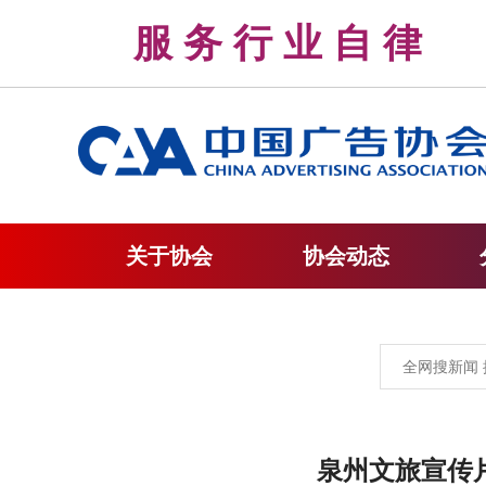
服 务 行 业 自 
关于协会
协会动态
泉州文旅宣传