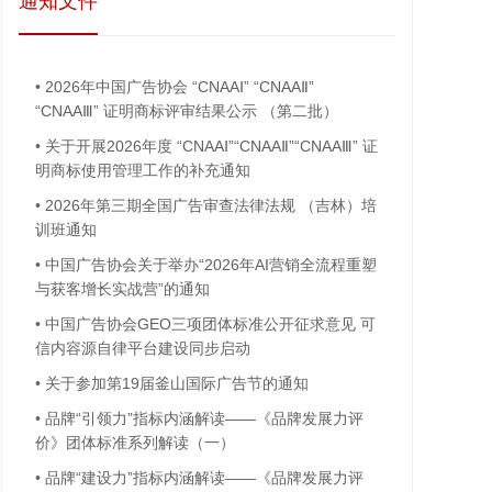
通知文件
•
2026年中国广告协会 “CNAAⅠ” “CNAAⅡ”
“CNAAⅢ” 证明商标评审结果公示 （第二批）
•
关于开展2026年度 “CNAAⅠ”“CNAAⅡ”“CNAAⅢ” 证
明商标使用管理工作的补充通知
•
2026年第三期全国广告审查法律法规 （吉林）培
训班通知
•
中国广告协会关于举办“2026年AI营销全流程重塑
与获客增长实战营”的通知
•
中国广告协会GEO三项团体标准公开征求意见 可
信内容源自律平台建设同步启动
•
关于参加第19届釜山国际广告节的通知
•
品牌“引领力”指标内涵解读——《品牌发展力评
价》团体标准系列解读（一）
•
品牌“建设力”指标内涵解读——《品牌发展力评