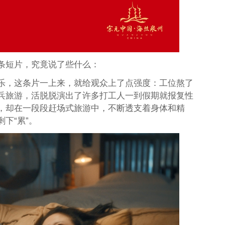
条短片，究竟说了些什么：
乐，这条片一上来，就给观众上了点强度：工位熬了
兵旅游，活脱脱演出了许多打工人一到假期就报复性
，却在一段段赶场式旅游中，不断透支着身体和精
下“累”。