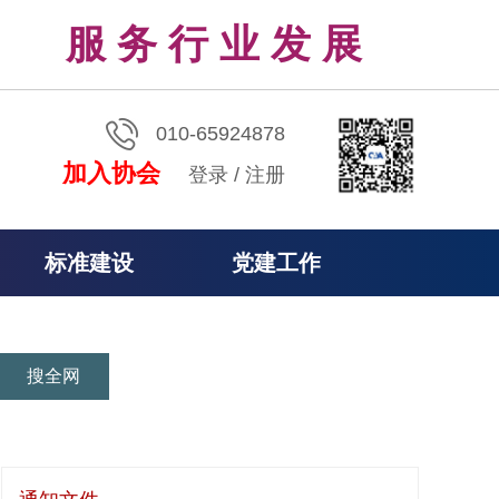
服 务 行 业 发 展
010-65924878
加入协会
登录
/
注册
标准建设
党建工作
搜全网