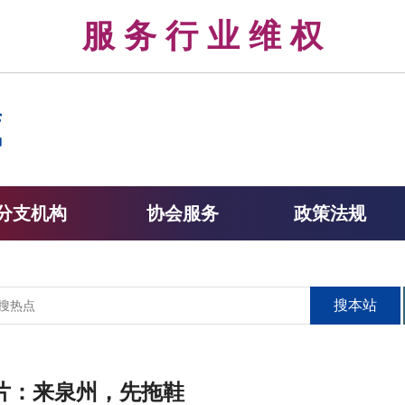
律 服 务 行 业 维 权 
分支机构
协会服务
政策法规
搜本站
片：来泉州，先拖鞋