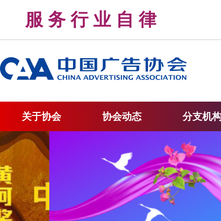
服 务 行 业 自 律 
关于协会
协会动态
分支机